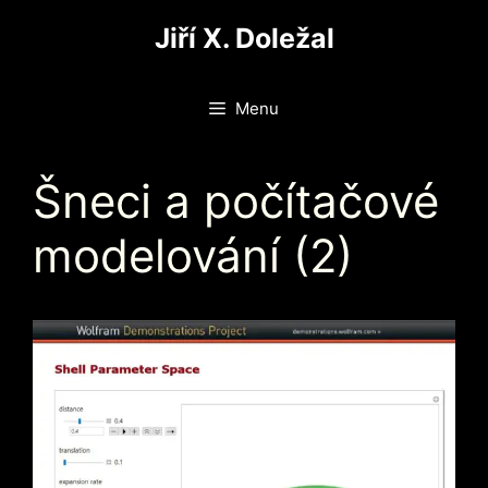
Přeskočit
Jiří X. Doležal
na
obsah
Menu
Šneci a počítačové
modelování (2)