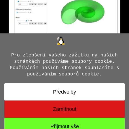
© 2026 Jiří X. Doležal
• Vytvořeno s