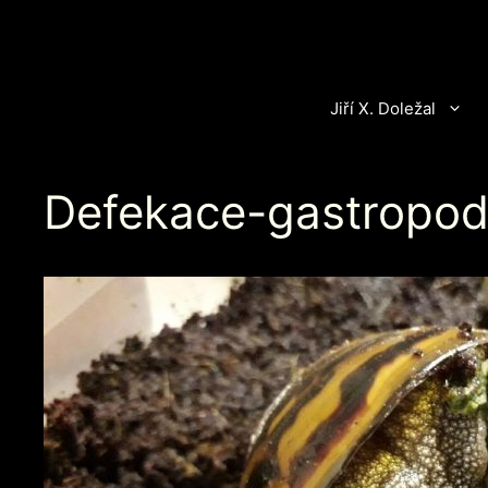
Přeskočit
na
obsah
Jiří X. Doležal
Defekace-gastropo