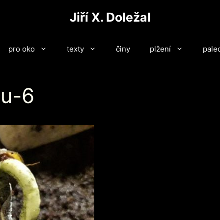
Jiří X. Doležal
pro oko
texty
činy
plžení
pale
du-6