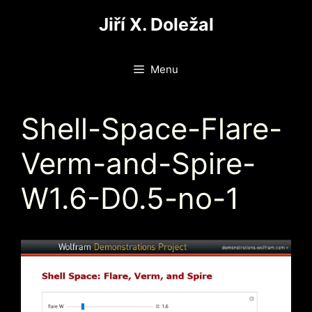
Přeskočit
Jiří X. Doležal
na
obsah
Menu
Shell-Space-Flare-
Verm-and-Spire-
W1.6-D0.5-no-1