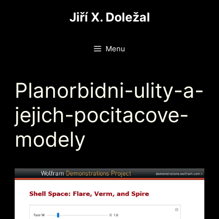
Přeskočit
Jiří X. Doležal
na
obsah
Menu
Planorbidni-ulity-a-
jejich-pocitacove-
modely