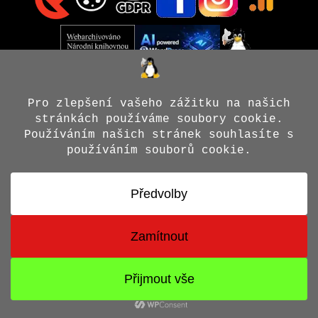
© 2026 Jiří X. Doležal
• Vytvořeno s
GeneratePress