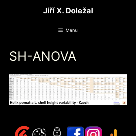
Přeskočit
Jiří X. Doležal
na
obsah
Menu
SH-ANOVA