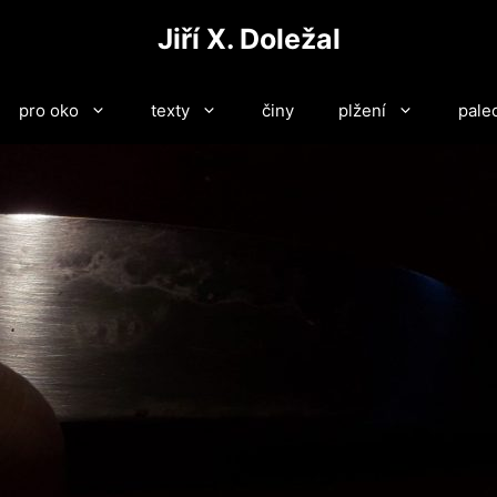
Jiří X. Doležal
pro oko
texty
činy
plžení
pale