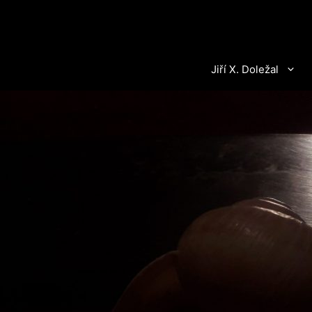
Přeskočit
na
obsah
Jiří X. Doležal