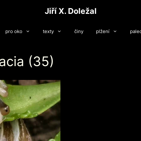
Jiří X. Doležal
pro oko
texty
činy
plžení
pale
acia (35)