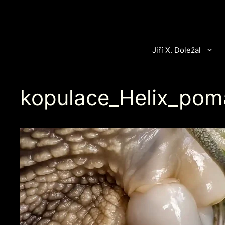
Přeskočit
na
obsah
Jiří X. Doležal
kopulace_Helix_pom