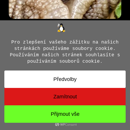
© 2026 Jiří X. Doležal
• Vytvořeno s
GeneratePress