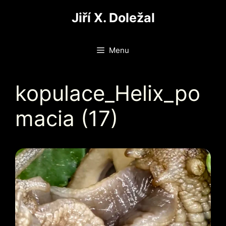
Přeskočit
Jiří X. Doležal
na
obsah
Menu
kopulace_Helix_po
macia (17)