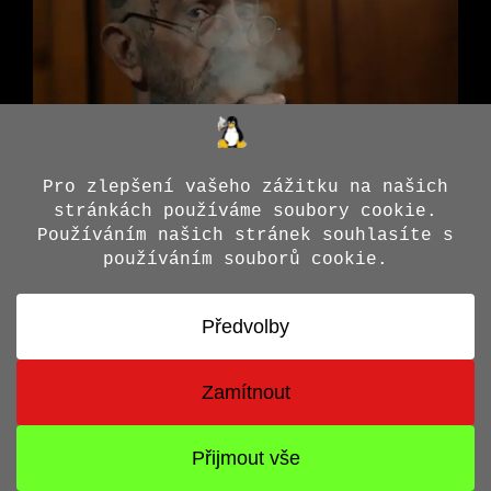
© 2026 Jiří X. Doležal
• Vytvořeno s
GeneratePress