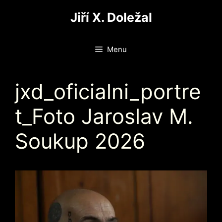
Přeskočit
Jiří X. Doležal
na
obsah
Menu
jxd_oficialni_portre
t_Foto Jaroslav M.
Soukup 2026