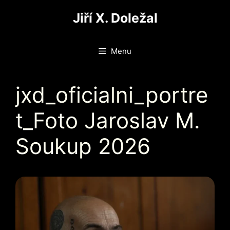
Přeskočit
Jiří X. Doležal
na
obsah
Menu
jxd_oficialni_portre
t_Foto Jaroslav M.
Soukup 2026