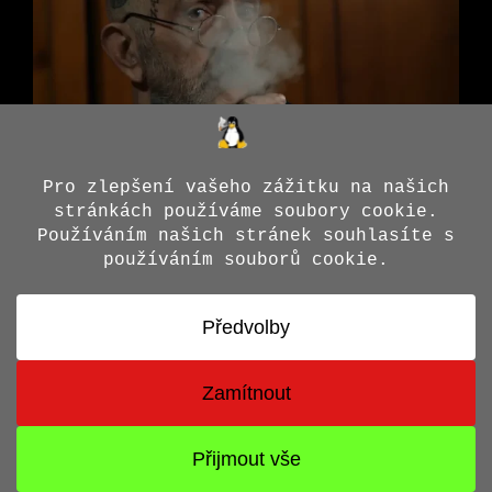
© 2026 Jiří X. Doležal
• Vytvořeno s
GeneratePress