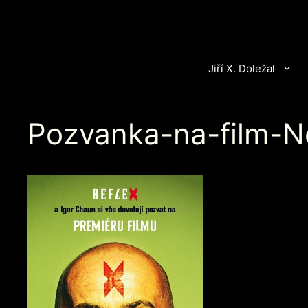
Přeskočit
na
obsah
Jiří X. Doležal
Pozvanka-na-film-Ne