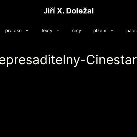
Jiří X. Doležal
pro oko
texty
činy
plžení
pale
presaditelny-Cinestar