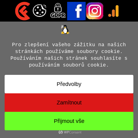
© 2026 Jiří X. Doležal
• Vytvořeno s
GeneratePress