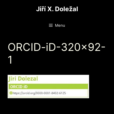
Přeskočit
Jiří X. Doležal
na
obsah
Menu
ORCID-iD-320×92-
1