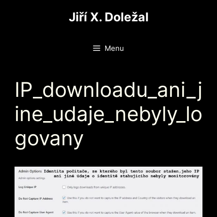
Přeskočit
Jiří X. Doležal
na
obsah
Menu
IP_downloadu_ani_j
ine_udaje_nebyly_lo
govany