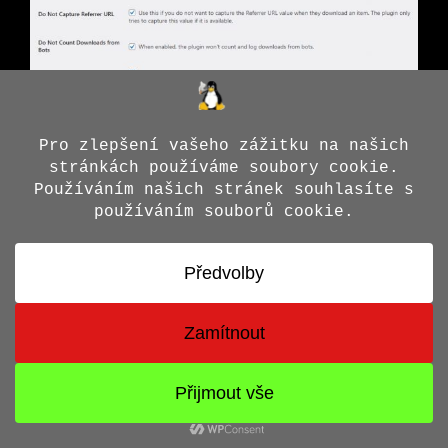
© 2026 Jiří X. Doležal
• Vytvořeno s
GeneratePress