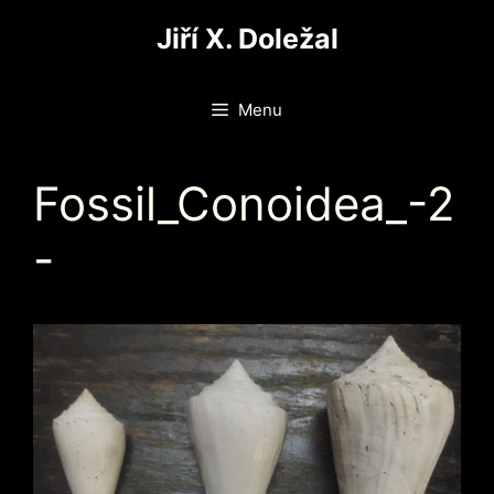
Přeskočit
Jiří X. Doležal
na
obsah
Menu
Fossil_Conoidea_-2
-