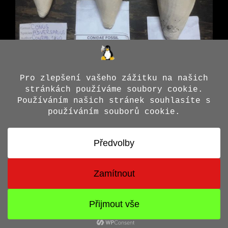
© 2026 Jiří X. Doležal
• Vytvořeno s
GeneratePress