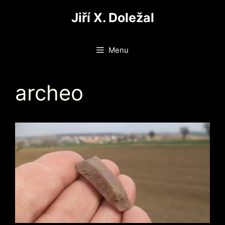
Přeskočit
Jiří X. Doležal
na
obsah
Menu
archeo