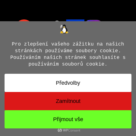
© 2026 Jiří X. Doležal
• Vytvořeno s
GeneratePress