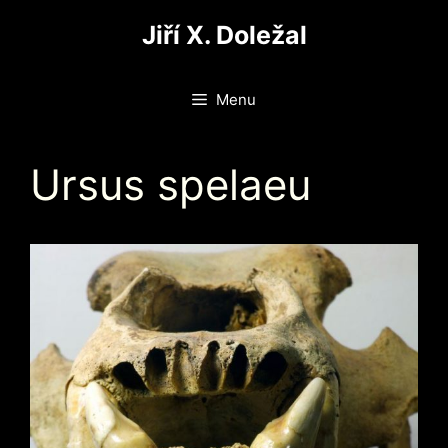
Přeskočit
Jiří X. Doležal
na
obsah
Menu
Ursus spelaeu