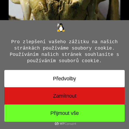
© 2026 Jiří X. Doležal
• Vytvořeno s
GeneratePress