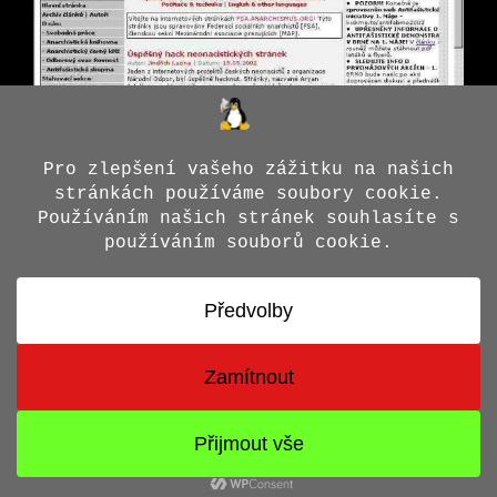
© 2026 Jiří X. Doležal
• Vytvořeno s
GeneratePress