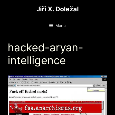
Přeskočit
Jiří X. Doležal
na
obsah
Menu
hacked-aryan-
intelligence