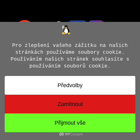
© 2026 Jiří X. Doležal
• Vytvořeno s
GeneratePress