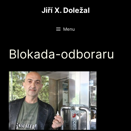
Přeskočit
Jiří X. Doležal
na
obsah
Menu
Blokada-odboraru