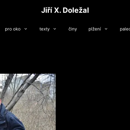
Jiří X. Doležal
pro oko
texty
činy
plžení
pale