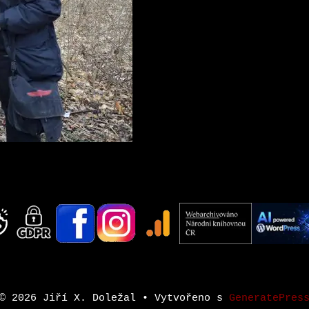
© 2026 Jiří X. Doležal
• Vytvořeno s
GeneratePres