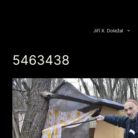
Přeskočit
na
obsah
Jiří X. Doležal
5463438