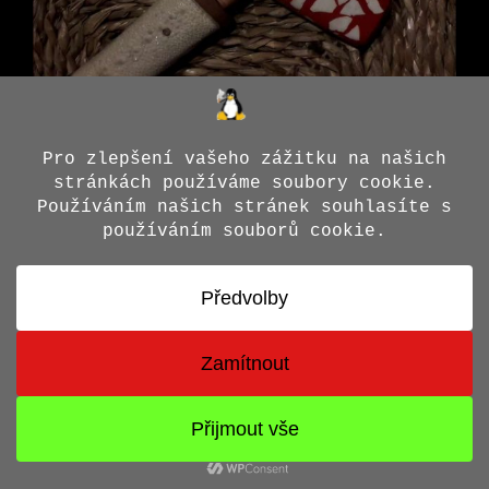
© 2026 Jiří X. Doležal
• Vytvořeno s
GeneratePress