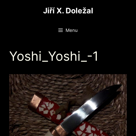
Přeskočit
Jiří X. Doležal
na
obsah
Menu
Yoshi_Yoshi_-1