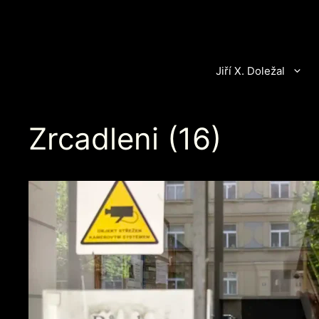
Přeskočit
na
obsah
Jiří X. Doležal
Zrcadleni (16)