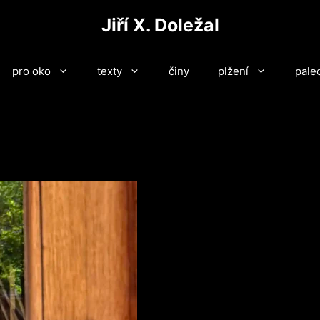
Jiří X. Doležal
pro oko
texty
činy
plžení
pale