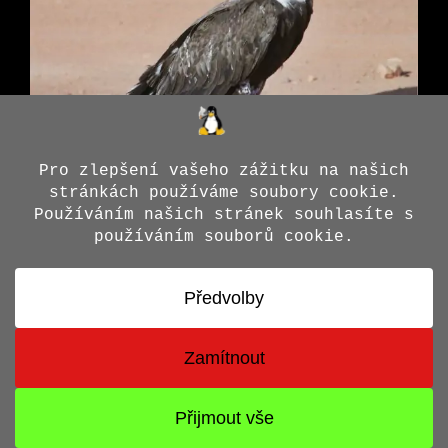
© 2026 Jiří X. Doležal
• Vytvořeno s
GeneratePress