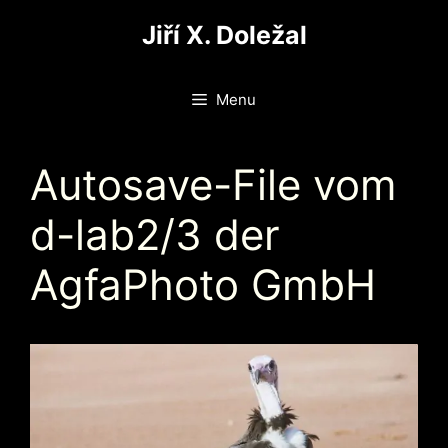
Přeskočit
Jiří X. Doležal
na
obsah
Menu
Autosave-File vom
d-lab2/3 der
AgfaPhoto GmbH