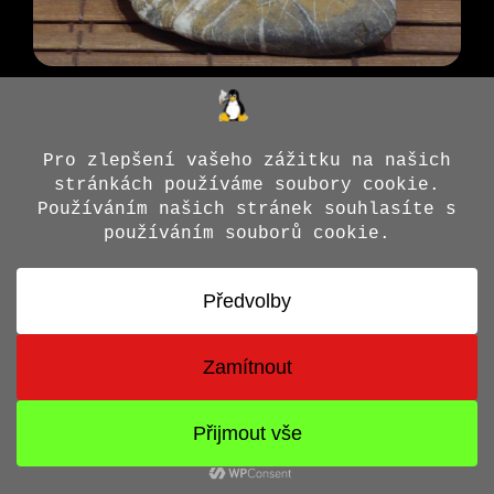
© 2026 Jiří X. Doležal
• Vytvořeno s
GeneratePress