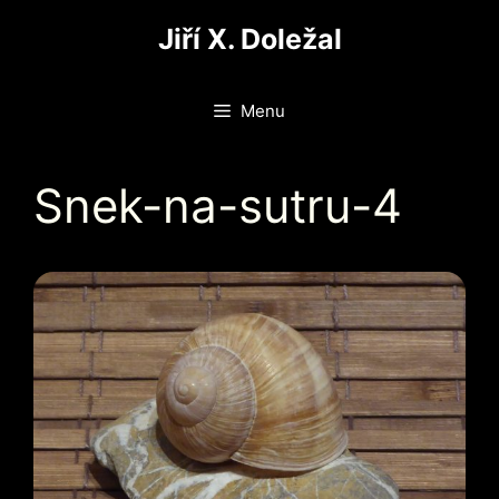
Přeskočit
Jiří X. Doležal
na
obsah
Menu
Snek-na-sutru-4