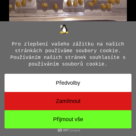
© 2026 Jiří X. Doležal
• Vytvořeno s
GeneratePress