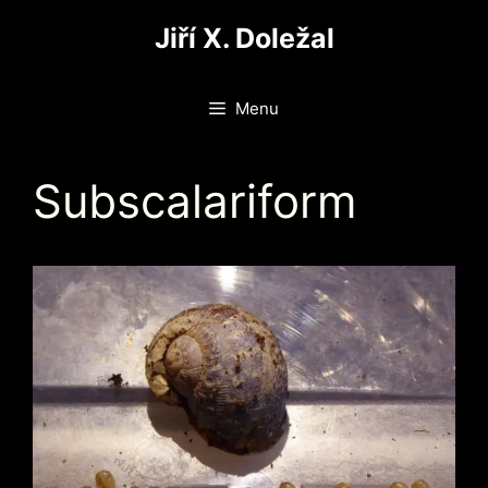
Přeskočit
Jiří X. Doležal
na
obsah
Menu
Subscalariform